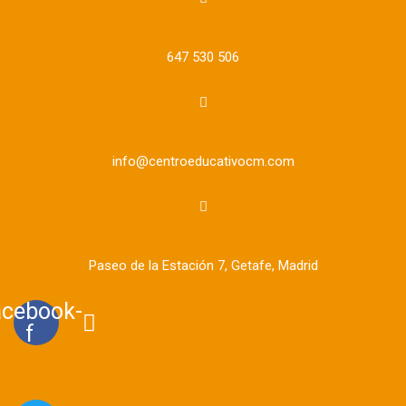
647 530 506
info@centroeducativocm.com
Paseo de la Estación 7, Getafe, Madrid
acebook-
f