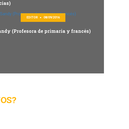
cias)
EDITOR
08/09/2016
andy (Profesora de primaria y francés)
OS?