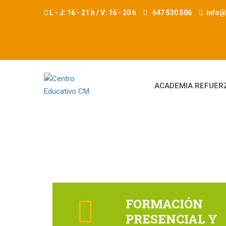
L - J: 16 - 21 h / V: 16 - 20 h
647 530 506
info
ACADEMIA REFUER
FORMACIÓN
PRESENCIAL Y