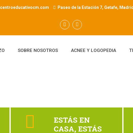
@centroeducativocm.com
Paseo de la Estación 7, Getafe, Madri
ZO
SOBRE NOSOTROS
ACNEE Y LOGOPEDIA
T
ESTÁS EN
CASA, ESTÁS