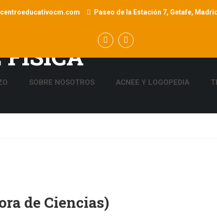
@centroeducativocm.com
Paseo de la Estación 7, Getafe, Madri
 FÍSICA
ZO
SOBRE NOSOTROS
ACNEE Y LOGOPEDIA
T
ora de Ciencias)