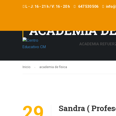
L - J: 16 - 21 h / V: 16 - 20 h
647 530 506
info
ACADEMIA DE
ACADEMIA REFUER
Inicio
academia de física
29
Sandra ( Profes