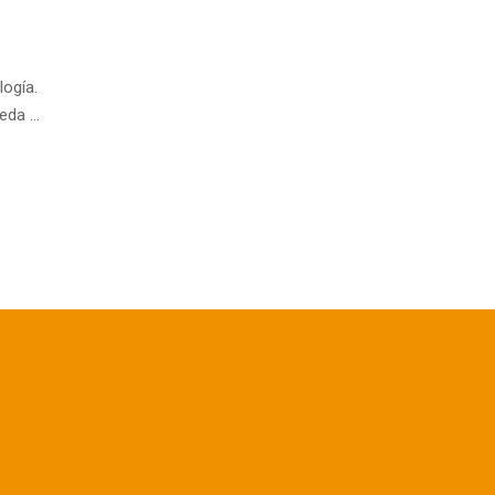
logía.
ueda …