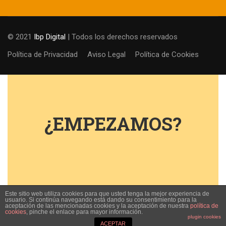
© 2021
Ibp Digital
| Todos los derechos reservados
Política de Privacidad
Aviso Legal
Política de Cookies
¿EMPEZAMOS?
Este sitio web utiliza cookies para que usted tenga la mejor experiencia de
usuario. Si continúa navegando está dando su consentimiento para la
aceptación de las mencionadas cookies y la aceptación de nuestra
política de
cookies
, pinche el enlace para mayor información.
plugin cookies
ACEPTAR