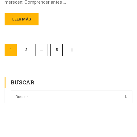
merecen: Comprender antes …
LEER MÁS
1
2
…
5
BUSCAR