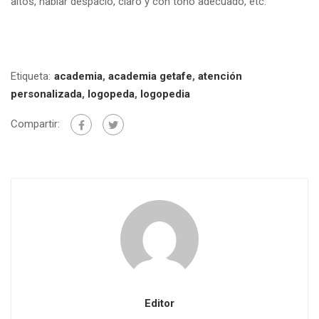
altos, hablar despacio, claro y con tono adecuado, etc.
Etiqueta:
academia
,
academia getafe
,
atención
personalizada
,
logopeda
,
logopedia
Compartir:
Editor