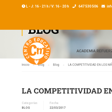
L - J: 16 - 21 h / V: 16 - 20 h
647 530 506
in
BLOG
ACADEMIA REFUER
Inicio
Blog
Blog
LA COMPETITIVIDAD EN LOS NI
LA COMPETITIVIDAD EN
Categorías
Fecha
BLOG
22/03/2017