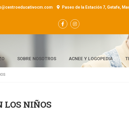
fo@centroeducativocm.com
Paseo de la Estación 7, Getafe, Ma
ZO
SOBRE NOSOTROS
ACNEE Y LOGOPEDIA
T
ÑOS
 LOS NIÑOS