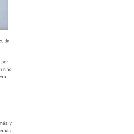
o, da
, por
n niño
era:
más, y
demás,