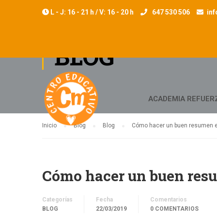
L - J: 16 - 21 h / V: 16 - 20 h
647 530 506
in
BLOG
ACADEMIA REFUER
Inicio
Blog
Blog
Cómo hacer un buen resumen e
Cómo hacer un buen resu
Categorías
Fecha
Comentarios
BLOG
22/03/2019
0 COMENTARIOS