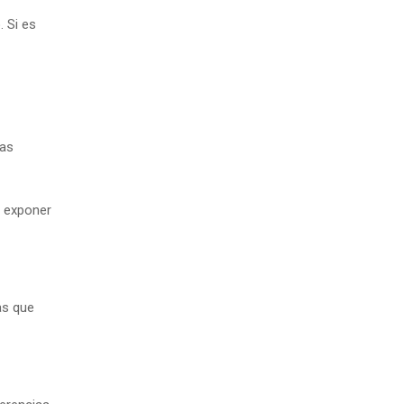
. Si es
eas
s exponer
as que