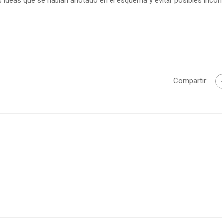
 ideas que se habían anotado en el esquema y evitar posibles incoh
Compartir: