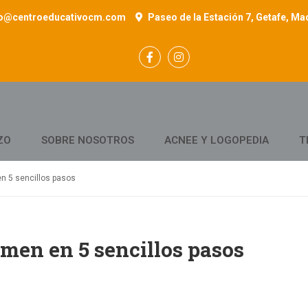
fo@centroeducativocm.com
Paseo de la Estación 7, Getafe, Ma
ZO
SOBRE NOSOTROS
ACNEE Y LOGOPEDIA
T
n 5 sencillos pasos
men en 5 sencillos pasos