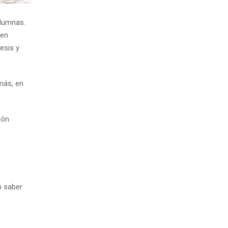
alumnas.
ben
esis y
más, en
ión
n saber