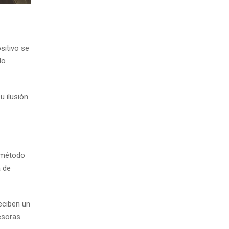
sitivo se
lo
u ilusión
 método
a de
reciben un
esoras.