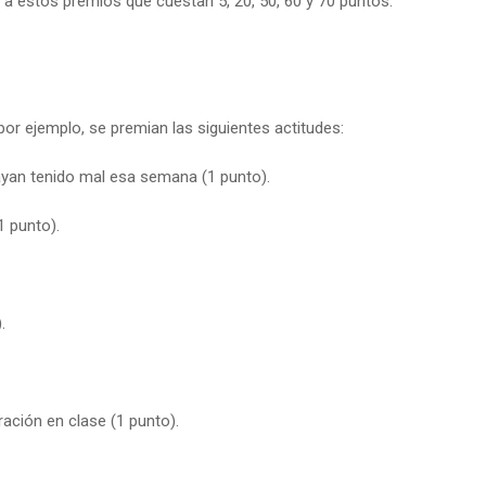
 a estos premios que cuestan 5, 20, 50, 60 y 70 puntos.
, por ejemplo, se premian las siguientes actitudes:
hayan tenido mal esa semana (1 punto).
1 punto).
.
ación en clase (1 punto).