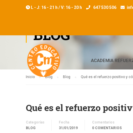
L - J: 16 - 21 h / V: 16 - 20 h
647 530 506
in
BLOG
ACADEMIA REFUER
Inicio
Blog
Blog
Qué es el refuerzo positivo y c
Qué es el refuerzo positi
Categorías
Fecha
Comentarios
BLOG
31/01/2019
0 COMENTARIOS