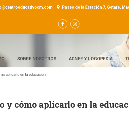
fo@centroeducativocm.com
Paseo de la Estación 7, Getafe, Ma
ZO
SOBRE NOSOTROS
ACNEE Y LOGOPEDIA
T
ómo aplicarlo en la educación
vo y cómo aplicarlo en la educa